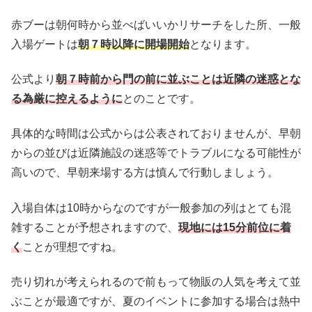
赤ブーは朝何時から並べばいいかリサーチをした所、
一般
入場ゲートは
朝７時以降に開場開始
となります。
公式より
朝７時前から門の前に並ぶことは近隣の迷惑とな
る為厳に控えるように
とのことです。
具体的な時間は公式からは公表されておりませんが、早朝
からの並びは近隣施設の迷惑等でトラブルになる可能性が
高いので、
早朝来場する方は慎んで行動しましょう。
入場自体は10時からなのですが一般参加の列はとても混
雑することが予想されますので、
現地には15分前位に着
く
ことが理想ですね。
売り切れが考えられるので前もって物販の人気を考えて並
ぶことが最適ですが、
夏のイベントに参加する場合は熱中