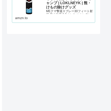
ャンプ | LOKLNEYK | 熊・
けもの除けグッズ
MEクマ撃退スプレー30フィート射
程 最大強度 9.2オンス マウンテン
amzn.to
ライオン対応 アウトドア・キャン
プが熊・けもの除けグッズストア
でいつでもお買い得。当日お急ぎ
便対象商品は、当日お届け可能で
す。アマゾン配送商品は、通常配
送無料（一部除く…