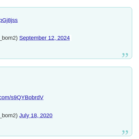
HpGj8jss
bom2)
September 12, 2024
er.com/s9QYBobrdV
bom2)
July 18, 2020