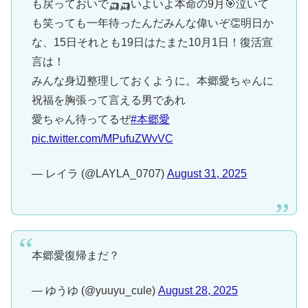
も戻っておいで🛺🛺いよいよ本命の9月🎯泣いて
も笑っても一年待ったんだみんな偉いぞ👏明日か
な、15日それとも19日はたまた10月1日！復活宣
言は！
みんな身辺整理しておくように。本郷愛ちゃんに
祝福を胸張って言える男であれ
愛ちゃん待ってるぜ
#本郷愛
pic.twitter.com/MPufuZWvVC
— レイラ (@LAYLA_0707)
August 31, 2025
本郷愛復帰まだ？
— ゆうゆ (@yuuyu_cule)
August 28, 2025