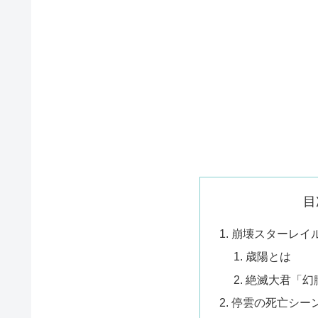
目
崩壊スターレイ
歳陽とは
絶滅大君「幻
停雲の死亡シー