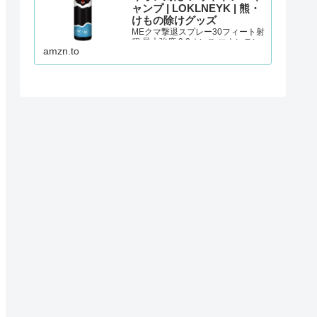
ャンプ | LOKLNEYK | 熊・
けもの除けグッズ
MEクマ撃退スプレー30フィート射
程 最大強度 9.2オンス マウンテン
amzn.to
ライオン対応 アウトドア・キャン
プが熊・けもの除けグッズストア
でいつでもお買い得。当日お急ぎ
便対象商品は、当日お届け可能で
す。アマゾン配送商品は、通常配
送無料（一部除く…