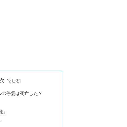
次
ルの停雲は死亡した？
朧」
ン