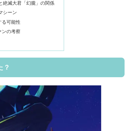
と絶滅大君「幻朧」の関係
マシーン
する可能性
ァンの考察
た？