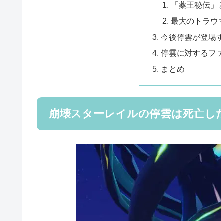
「薬王秘伝」
最大のトラウ
今後停雲が登場
停雲に対するフ
まとめ
崩壊スターレイルの停雲は死亡し