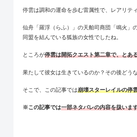
停雲は調和の運命を歩む雷属性で、レアリテ
仙舟「羅浮（らふ）」の天舶司商団「鳴火」
同盟を結んでいる狐族の女性でしたね。
ところが
停雲は開拓クエスト第二章で、とあ
果たして彼女は生きているのか？その後どう
そこで、この記事では
崩壊スターレイルの停
※この記事では
一部ネタバレの内容を扱いま