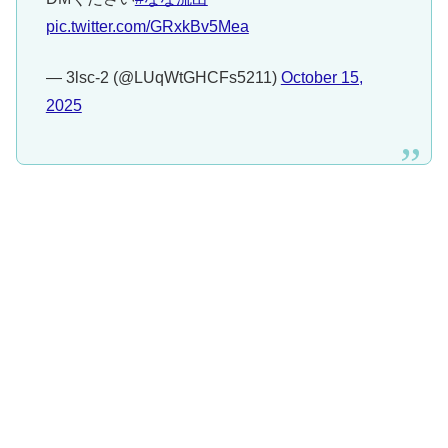
pic.twitter.com/GRxkBv5Mea
— 3lsc-2 (@LUqWtGHCFs5211)
October 15,
2025