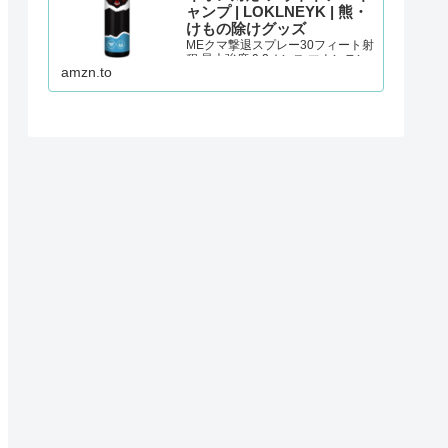
ャンプ | LOKLNEYK | 熊・
けもの除けグッズ
MEクマ撃退スプレー30フィート射
程 最大強度 9.2オンス マウンテン
amzn.to
ライオン対応 アウトドア・キャン
プが熊・けもの除けグッズストア
でいつでもお買い得。当日お急ぎ
便対象商品は、当日お届け可能で
す。アマゾン配送商品は、通常配
送無料（一部除く…