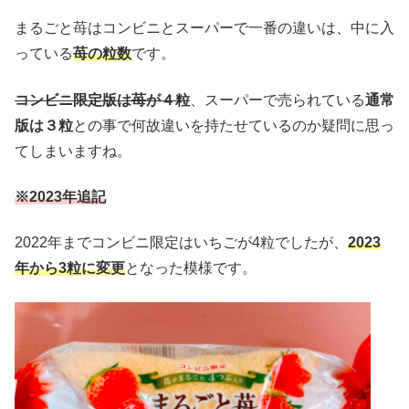
まるごと苺はコンビニとスーパーで一番の違いは、中に入
っている
苺の粒数
です。
コンビニ限定版は苺が４粒
、スーパーで売られている
通常
版は３粒
との事で何故違いを持たせているのか疑問に思っ
てしまいますね。
※2023年追記
2022年までコンビニ限定はいちごが4粒でしたが、
2023
年から3粒に変更
となった模様です。