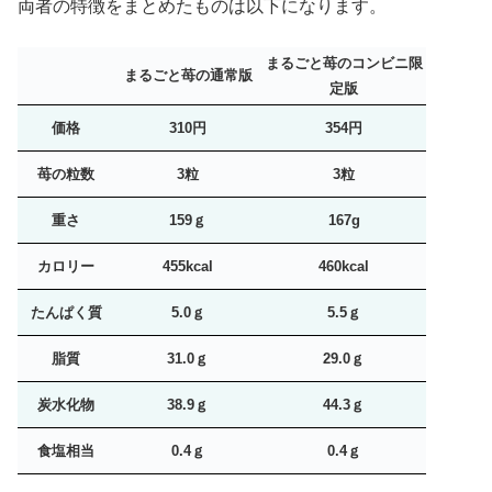
両者の特徴をまとめたものは以下になります。
まるごと苺のコンビニ限
まるごと苺の通常版
定版
価格
310円
354円
苺の粒数
3粒
3粒
重さ
159ｇ
167g
カロリー
455kcal
460kcal
たんぱく質
5.0ｇ
5.5ｇ
脂質
31.0ｇ
29.0ｇ
炭水化物
38.9ｇ
44.3ｇ
食塩相当
0.4ｇ
0.4ｇ