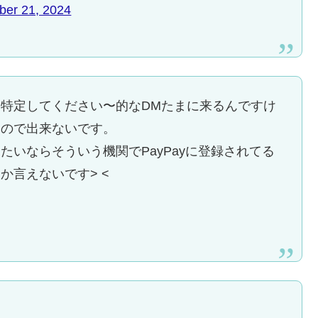
er 21, 2024
特定してください〜的なDMたまに来るんですけ
るので出来ないです。
いならそういう機関でPayPayに登録されてる
か言えないです> <