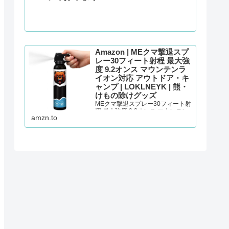
Amazon | MEクマ撃退スプ
レー30フィート射程 最大強
度 9.2オンス マウンテンラ
イオン対応 アウトドア・キ
ャンプ | LOKLNEYK | 熊・
けもの除けグッズ
MEクマ撃退スプレー30フィート射
程 最大強度 9.2オンス マウンテン
amzn.to
ライオン対応 アウトドア・キャン
プが熊・けもの除けグッズストア
でいつでもお買い得。当日お急ぎ
便対象商品は、当日お届け可能で
す。アマゾン配送商品は、通常配
送無料（一部除く…