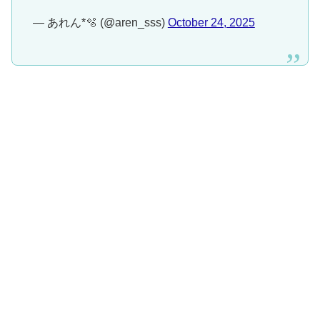
— あれん*🫧 (@aren_sss)
October 24, 2025