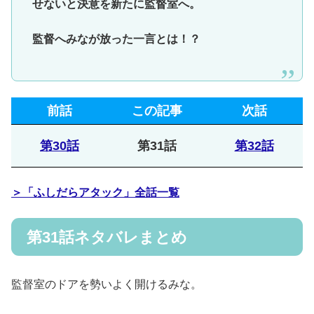
せないと決意を新たに監督室へ。
監督へみなが放った一言とは！？
前話
この記事
次話
第30話
第31話
第32話
＞「ふしだらアタック」全話一覧
第31話ネタバレまとめ
監督室のドアを勢いよく開けるみな。