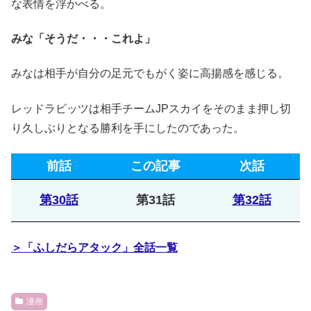
な表情を浮かべる。
みな「そうだ・・・これよ」
みなは相手が自分の足元でもがく姿に高揚感を感じる。
レッドラビッツは相手チームJPスカイをそのまま押し切
り久しぶりとなる勝利を手にしたのであった。
前話
この記事
次話
第30話
第31話
第32話
＞「ふしだらアタック」全話一覧
漫画