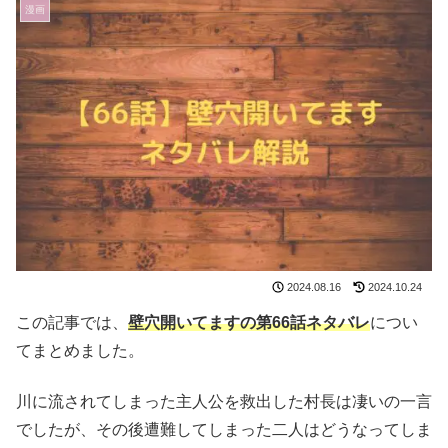
漫画
2024.08.16
2024.10.24
この記事では、
壁穴開いてますの第66話ネタバレ
につい
てまとめました。
川に流されてしまった主人公を救出した村長は凄いの一言
でしたが、その後遭難してしまった二人はどうなってしま