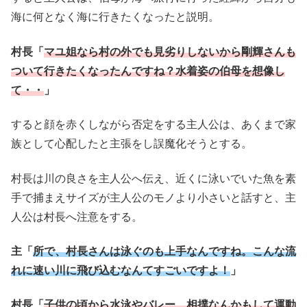
海に何となく海に行きたくなったと説明。
村長「
マユ姐なら村の外でも見劣りしないから剛輝さんも
ついて行きたくなったんですね？水着姿の伯母を想像し
て・・
」
すると顔を赤くしながら否定をする主人公は、あくまで家
族として心配したと主張をし誤魔化そうとする。
村長は川の良さを主人公へ伝え、近くに泳いでいた魚を素
手で捕まえサイズが主人公のモノより小さいと話すと、主
人公は村長へ注意をする。
主「
所で、村長さんは泳ぐのも上手なんですね。こんな流
れに速い川に飛び込むなんてすごいですよ！
」
村長「
子供の頃から水泳やバレー、相撲なんかもして運動