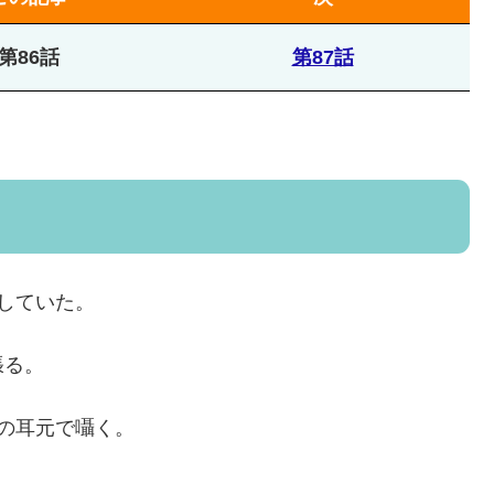
第86話
第87話
していた。
張る。
の耳元で囁く。
」