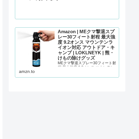
Amazon | MEクマ撃退スプ
レー30フィート射程 最大強
度 9.2オンス マウンテンラ
イオン対応 アウトドア・キ
ャンプ | LOKLNEYK | 熊・
けもの除けグッズ
MEクマ撃退スプレー30フィート射
程 最大強度 9.2オンス マウンテン
amzn.to
ライオン対応 アウトドア・キャン
プが熊・けもの除けグッズストア
でいつでもお買い得。当日お急ぎ
便対象商品は、当日お届け可能で
す。アマゾン配送商品は、通常配
送無料（一部除く…