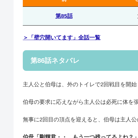
第85話
＞「壁穴開いてます」全話一覧
第86話ネタバレ
主人公と伯母は、外のトイレで2回戦目を開始
伯母の要求に応えながら主人公は必死に体を
無事に2回目の頂点を迎えると、伯母は主人公
伯母「剛輝君・・、もう一つ残ってるよね？