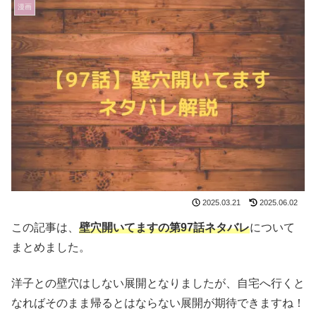
漫画
2025.03.21
2025.06.02
この記事は、
壁穴開いてますの第97話ネタバレ
について
まとめました。
洋子との壁穴はしない展開となりましたが、自宅へ行くと
なればそのまま帰るとはならない展開が期待できますね！