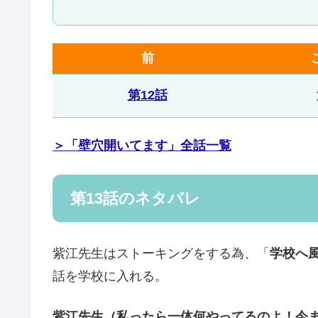
前
第12話
＞「壁穴開いてます」全話一覧
第13話のネタバレ
紫江先生はストーキングをする為、「
学校へ
話を学校に入れる。
紫江先生（
私ったら一体何やってるのよ！今