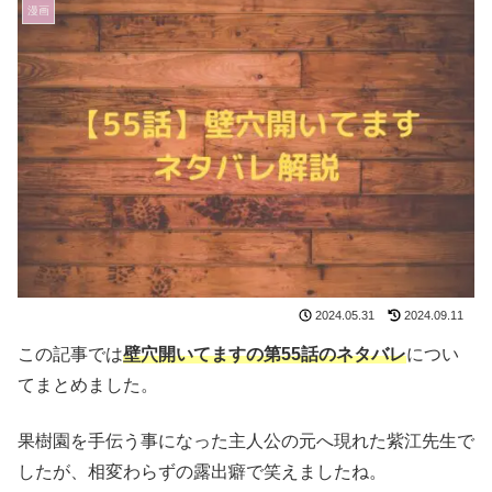
漫画
2024.05.31
2024.09.11
この記事では
壁穴開いてますの第55話のネタバレ
につい
てまとめました。
果樹園を手伝う事になった主人公の元へ現れた紫江先生で
したが、相変わらずの露出癖で笑えましたね。